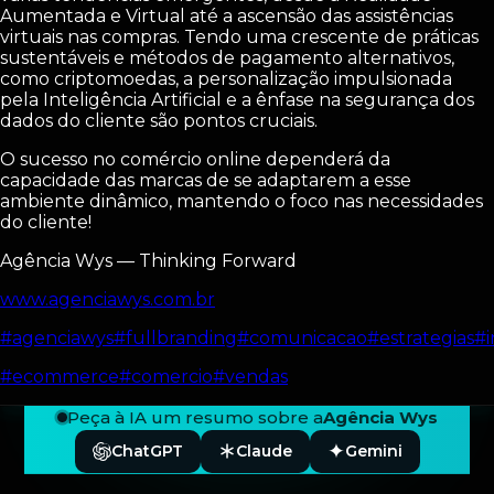
Aumentada e Virtual até a ascensão das assistências
virtuais nas compras. Tendo uma crescente de práticas
sustentáveis e métodos de pagamento alternativos,
como criptomoedas, a personalização impulsionada
pela Inteligência Artificial e a ênfase na segurança dos
dados do cliente
são pontos cruciais.
O sucesso no comércio online dependerá da
capacidade das marcas de se adaptarem a esse
ambiente dinâmico, mantendo o foco nas necessidades
do cliente!
Agência Wys — Thinking Forward
www.agenciawys.com.br
#agenciawys
#fullbranding
#comunicacao
#estrategias
#
#ecommerce
#comercio
#vendas
Peça à IA um resumo sobre a
Agência Wys
ChatGPT
Claude
Gemini