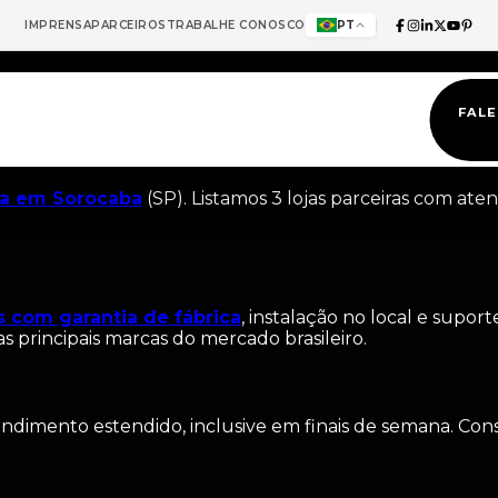
IMPRENSA
PARCEIROS
TRABALHE CONOSCO
PT
FAL
va em Sorocaba
(SP). Listamos 3 lojas parceiras com at
s com garantia de fábrica
, instalação no local e supor
s principais marcas do mercado brasileiro.
dimento estendido, inclusive em finais de semana. Consul