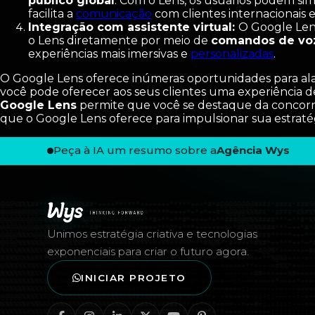
público global
. Com o Lens, os usuários podem si
facilita a
comunicação
com clientes internacionais 
Integração com assistente virtual:
O Google Lens
o Lens diretamente por meio de
comandos de vo
experiências mais imersivas e
personalizadas
.
O Google Lens oferece inúmeras oportunidades para al
você pode oferecer aos seus clientes uma experiência 
Google Lens
permite que você se destaque da concorrê
que o Google Lens oferece para impulsionar sua estrat
Peça à IA um resumo sobre a
Agência Wys
Rodapé — Agência Wys
Unimos estratégia criativa e tecnologias
exponenciais para criar o futuro agora.
INICIAR PROJETO