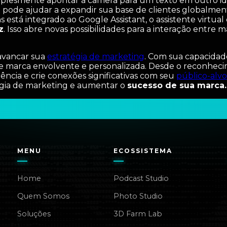
mplesmente apontar a câmera para um texto em outro idi
e pode ajudar a expandir sua base de clientes globalmen
 está integrado ao Google Assistant, o assistente virtual
z
. Isso abre novas possibilidades para a interação entre
avancar sua
estratégia de marketing
. Com sua capacidad
de marca envolvente e personalizada. Desde o reconheci
ncia e crie conexões significativas com seu
público-alvo
égia de marketing e aumentar o
sucesso de sua marca.
MENU
ECOSSISTEMA
Home
Podcast Studio
Quem Somos
Photo Studio
Soluções
3D Farm Lab