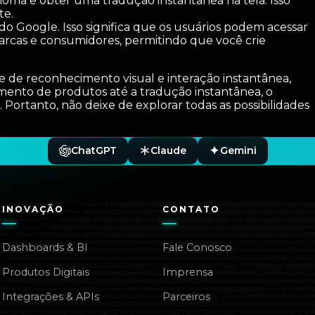
oma e obter uma tradução instantânea na tela. Isso
te.
 do Google. Isso significa que os usuários podem acessar
 marcas e consumidores, permitindo que você crie
e de reconhecimento visual e interação instantânea,
mento de produtos até a tradução instantânea, o
. Portanto, não deixe de explorar todas as possibilidades
ChatGPT
Claude
Gemini
INOVAÇÃO
CONTATO
Dashboards & BI
Fale Conosco
Produtos Digitais
Imprensa
Integrações & APIs
Parceiros