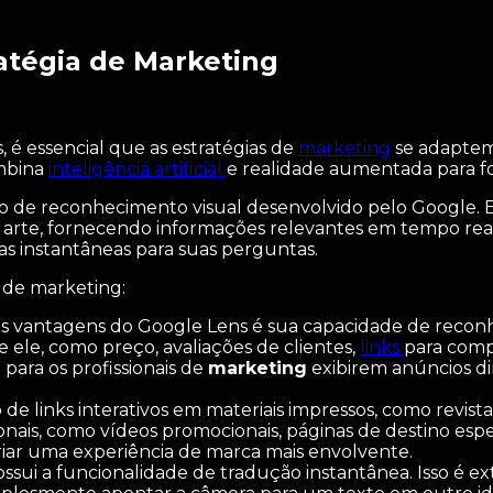
ratégia de Marketing
 é essencial que as estratégias de
marketing
se adaptem 
ombina
inteligência artificial
e realidade aumentada para fo
o de reconhecimento visual desenvolvido pelo Google. Ele
 de arte, fornecendo informações relevantes em tempo re
as instantâneas para suas perguntas.
a de marketing:
is vantagens do Google Lens é sua capacidade de recon
 ele, como preço, avaliações de clientes,
links
para comp
para os profissionais de
marketing
exibirem anúncios d
de links interativos em materiais impressos, como revis
nais, como vídeos promocionais, páginas de destino espec
riar uma experiência de marca mais envolvente.
ui a funcionalidade de tradução instantânea. Isso é e