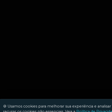
🍪 Usamos cookies para melhorar sua experiência e analisar 
recusar os cookies não essenciais. Veja a
Política de Privacid