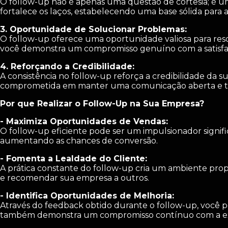
O follow-up não é apenas uma questão de cortesia; é um
fortalece os laços, estabelecendo uma base sólida para a 
3. Oportunidade de Solucionar Problemas:
O follow-up oferece uma oportunidade valiosa para res
você demonstra um compromisso genuíno com a satisfaçã
4. Reforçando a Credibilidade:
A consistência no follow-up reforça a credibilidade da
comprometida em manter uma comunicação aberta e t
Por que Realizar o Follow-Up na Sua Empresa?
- Maximiza Oportunidades de Vendas:
O follow-up eficiente pode ser um impulsionador signif
aumentando as chances de conversão.
- Fomenta a Lealdade do Cliente:
A prática constante do follow-up cria um ambiente propí
e recomendar sua empresa a outros.
- Identifica Oportunidades de Melhoria:
Através do feedback obtido durante o follow-up, você po
também demonstra um compromisso contínuo com a ex