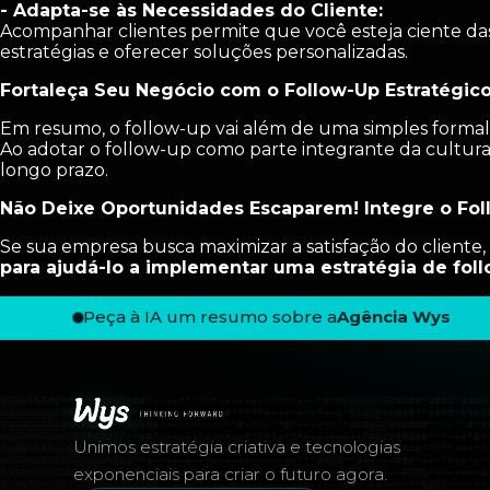
- Adapta-se às Necessidades do Cliente:
Acompanhar clientes permite que você esteja ciente das
estratégias e oferecer soluções personalizadas.
Fortaleça Seu Negócio com o Follow-Up Estratégic
Em resumo, o follow-up vai além de uma simples formalid
Ao adotar o follow-up como parte integrante da cultura 
longo prazo.
Não Deixe Oportunidades Escaparem! Integre o Foll
Se sua empresa busca maximizar a satisfação do cliente
para ajudá-lo a implementar uma estratégia de foll
Peça à IA um resumo sobre a
Agência Wys
Rodapé — Agência Wys
Unimos estratégia criativa e tecnologias
exponenciais para criar o futuro agora.