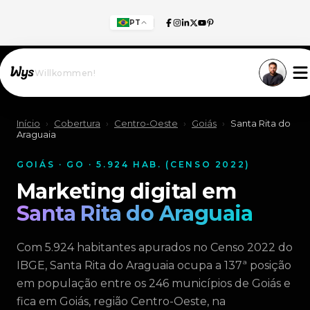
PT
Willkommen!
Início
›
Cobertura
›
Centro-Oeste
›
Goiás
›
Santa Rita do
Araguaia
GOIÁS · GO · 5.924 HAB. (CENSO 2022)
Marketing digital em
Santa Rita do Araguaia
Com 5.924 habitantes apurados no Censo 2022 do
IBGE, Santa Rita do Araguaia ocupa a 137ª posição
em população entre os 246 municípios de Goiás e
fica em Goiás, região Centro-Oeste, na