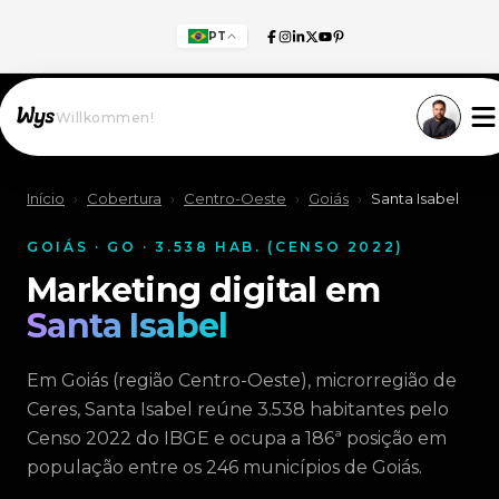
PT
Willkommen!
Início
›
Cobertura
›
Centro-Oeste
›
Goiás
›
Santa Isabel
GOIÁS · GO · 3.538 HAB. (CENSO 2022)
Marketing digital em
Santa Isabel
Em Goiás (região Centro-Oeste), microrregião de
Ceres, Santa Isabel reúne 3.538 habitantes pelo
Censo 2022 do IBGE e ocupa a 186ª posição em
população entre os 246 municípios de Goiás.