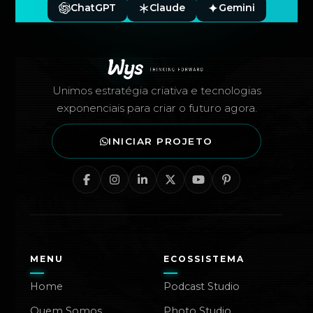
ChatGPT
Claude
Gemini
Rodapé — Agência Wys
Unimos estratégia criativa e tecnologias
exponenciais para criar o futuro agora.
INICIAR PROJETO
MENU
ECOSSISTEMA
Home
Podcast Studio
Quem Somos
Photo Studio