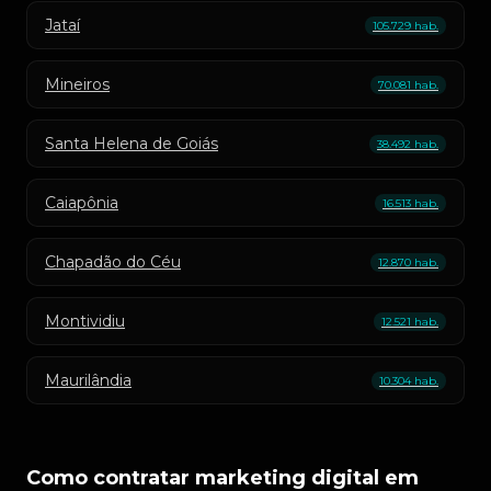
Jataí
105.729 hab.
Mineiros
70.081 hab.
Santa Helena de Goiás
38.492 hab.
Caiapônia
16.513 hab.
Chapadão do Céu
12.870 hab.
Montividiu
12.521 hab.
Maurilândia
10.304 hab.
Como contratar marketing digital em