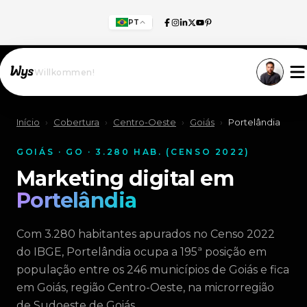
PT
Willkommen!
Início
›
Cobertura
›
Centro-Oeste
›
Goiás
›
Portelândia
GOIÁS · GO · 3.280 HAB. (CENSO 2022)
Marketing digital em
Portelândia
Com 3.280 habitantes apurados no Censo 2022
do IBGE, Portelândia ocupa a 195ª posição em
população entre os 246 municípios de Goiás e fica
em Goiás, região Centro-Oeste, na microrregião
de Sudoeste de Goiás.