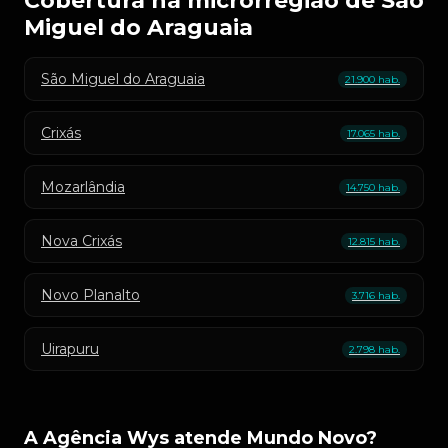
Cobertura na microrregião de São
Miguel do Araguaia
São Miguel do Araguaia
21.900 hab.
Crixás
17.065 hab.
Mozarlândia
14.750 hab.
Nova Crixás
12.815 hab.
Novo Planalto
3.716 hab.
Uirapuru
2.798 hab.
A Agência Wys atende Mundo Novo?