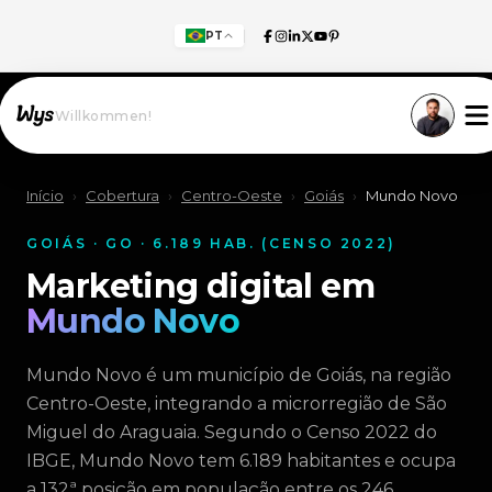
PT
Willkommen!
Início
›
Cobertura
›
Centro-Oeste
›
Goiás
›
Mundo Novo
GOIÁS · GO · 6.189 HAB. (CENSO 2022)
Marketing digital em
Mundo Novo
Mundo Novo é um município de Goiás, na região
Centro-Oeste, integrando a microrregião de São
Miguel do Araguaia. Segundo o Censo 2022 do
IBGE, Mundo Novo tem 6.189 habitantes e ocupa
a 132ª posição em população entre os 246