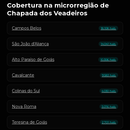
Cobertura na microrregião de
Chapada dos Veadeiros
Campos Belos
18.108 hab.
São João d'Aliança
14.041 hab.
Alto Paraíso de Goiás
10.306 hab.
Cavalcante
9.583 hab.
Colinas do Sul
4.030 hab.
Nova Roma
3.076 hab.
Teresina de Goiás
2.701 hab.