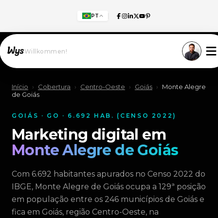
PT
Willkommen!
Início
›
Cobertura
›
Centro-Oeste
›
Goiás
›
Monte Alegre
de Goiás
GOIÁS · GO · 6.692 HAB. (CENSO 2022)
Marketing digital em
Monte Alegre de Goiás
Com 6.692 habitantes apurados no Censo 2022 do
IBGE, Monte Alegre de Goiás ocupa a 129ª posição
em população entre os 246 municípios de Goiás e
fica em Goiás, região Centro-Oeste, na