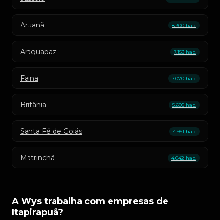
Aruanã
8.300 hab.
Araguapaz
7.153 hab.
Faina
7.070 hab.
Britânia
5.695 hab.
Santa Fé de Goiás
4.951 hab.
Matrinchã
4.042 hab.
A Wys trabalha com empresas de
Itapirapuã?