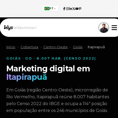
PT
Willkommen!
Início
›
Cobertura
›
Centro-Oeste
›
Goiás
›
Itapirapuã
GOIÁS · GO · 8.007 HAB. (CENSO 2022)
Marketing digital em
Itapirapuã
Em Goiás (região Centro-Oeste), microrregião de
Rio Vermelho, Itapirapuã reúne 8.007 habitantes
pelo Censo 2022 do IBGE e ocupa a 114ª posição
em população entre os 246 municípios de Goiás.