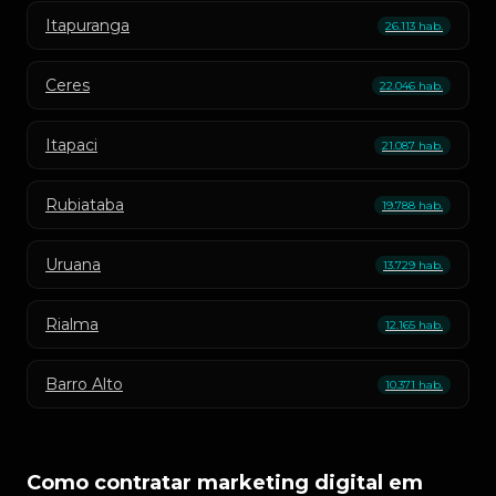
Itapuranga
26.113 hab.
Ceres
22.046 hab.
Itapaci
21.087 hab.
Rubiataba
19.788 hab.
Uruana
13.729 hab.
Rialma
12.165 hab.
Barro Alto
10.371 hab.
Como contratar marketing digital em