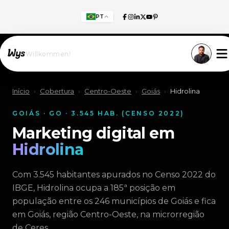
PT
Willkommen!
Início
›
Cobertura
›
Centro-Oeste
›
Goiás
›
Hidrolina
GOIÁS · GO · 3.545 HAB. (CENSO 2022)
Marketing digital em
Hidrolina
Com 3.545 habitantes apurados no Censo 2022 do
IBGE, Hidrolina ocupa a 185ª posição em
população entre os 246 municípios de Goiás e fica
em Goiás, região Centro-Oeste, na microrregião
de Ceres.