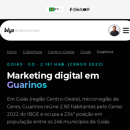
PT
Willkommen!
Início
›
Cobertura
›
Centro-Oeste
›
Goiás
›
Guarinos
GOIÁS · GO · 2.161 HAB. (CENSO 2022)
Marketing digital em
Guarinos
Em Goiás (região Centro-Oeste), microrregião de
Ceres, Guarinos reúne 2.161 habitantes pelo Censo
2022 do IBGE e ocupa a 234ª posição em
população entre os 246 municípios de Goiás.