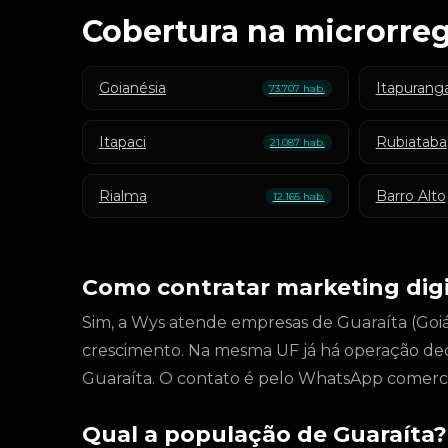
Cobertura na microrreg
Goianésia
Itapurang
73.707 hab.
Itapaci
Rubiataba
21.087 hab.
Rialma
Barro Alto
12.165 hab.
Como contratar marketing digi
Sim, a Wys atende empresas de Guaraíta (Goiás
crescimento. Na mesma UF já há operação de
Guaraíta. O contato é pelo WhatsApp comerci
Qual a população de Guaraíta?