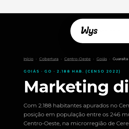
Willkommen!
Início
›
Cobertura
›
Centro-Oeste
›
Goiás
›
Guaraíta
GOIÁS · GO · 2.188 HAB. (CENSO 2022)
Marketing d
Com 2.188 habitantes apurados no Cen
posição em população entre os 246 mun
Centro-Oeste, na microrregião de Cere