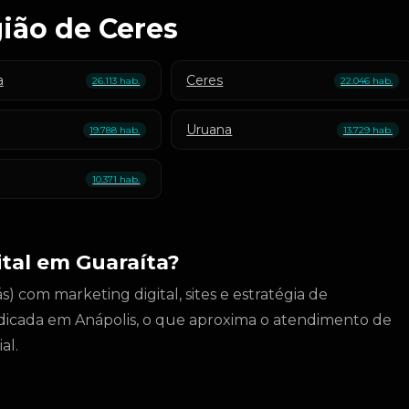
ião de Ceres
a
Ceres
26.113 hab.
22.046 hab.
Uruana
19.788 hab.
13.729 hab.
10.371 hab.
tal em Guaraíta?
) com marketing digital, sites e estratégia de
dicada em Anápolis, o que aproxima o atendimento de
al.