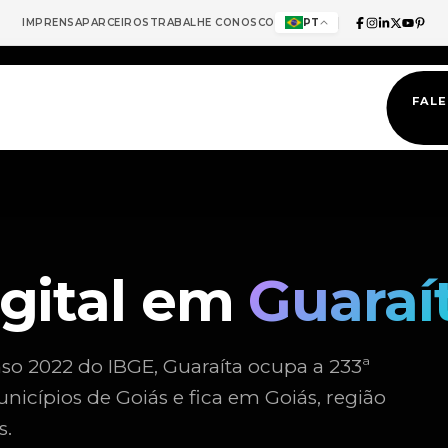
IMPRENSA
PARCEIROS
TRABALHE CONOSCO
PT
FAL
igital em
Guaraí
so 2022 do IBGE, Guaraíta ocupa a 233ª
icípios de Goiás e fica em Goiás, região
s.