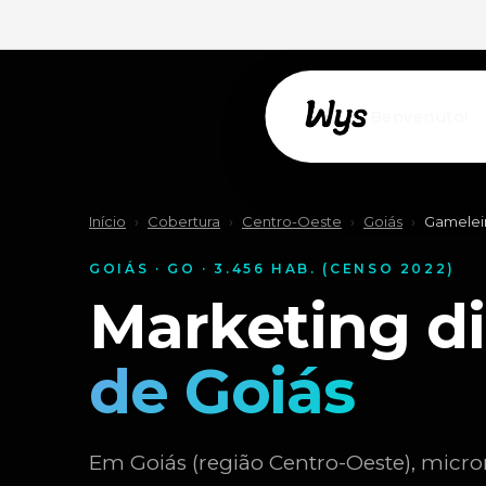
Willkommen!
Início
›
Cobertura
›
Centro-Oeste
›
Goiás
›
Gameleir
GOIÁS · GO · 3.456 HAB. (CENSO 2022)
Marketing d
de Goiás
Em Goiás (região Centro-Oeste), micror