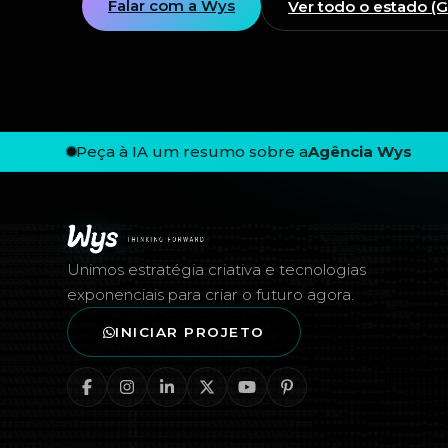
Falar com a Wys
Ver todo o estado (
Peça à IA um resumo sobre a
Agência Wys
Rodapé — Agência Wys
Unimos estratégia criativa e tecnologias
exponenciais para criar o futuro agora.
INICIAR PROJETO