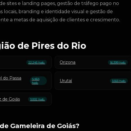
e sites e landing pages, gestão de tráfego pago no
locais, branding e identidade visual e gestão de
nte a metas de aquisição de clientes e crescimento.
ião de Pires do Rio
Orizona
22.245 hab.
16.399 hab.
l do Passa
4.464
Urutaí
3.553 hab.
hab.
z de Goiás
3.002 hab.
de Gameleira de Goiás?