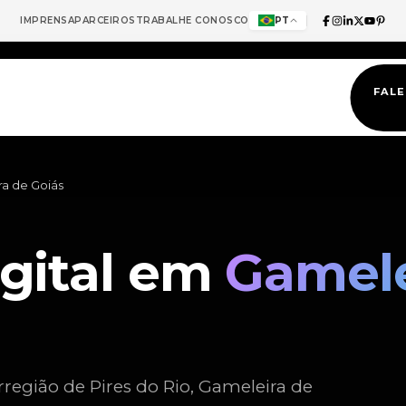
IMPRENSA
PARCEIROS
TRABALHE CONOSCO
PT
FAL
a de Goiás
igital em
Gamele
região de Pires do Rio, Gameleira de