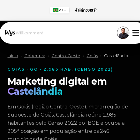
PT
Willkommen!
Início
›
Cobertura
›
Centro-Oeste
›
Goiás
›
Castelândia
GOIÁS · GO · 2.985 HAB. (CENSO 2022)
Marketing digital em
Castelândia
Em Goiás (região Centro-Oeste), microrregião de
Sudoeste de Goiás, Castelândia reúne 2.985
habitantes pelo Censo 2022 do IBGE e ocupa a
205ª posição em população entre os 246
municípios de Goiás.