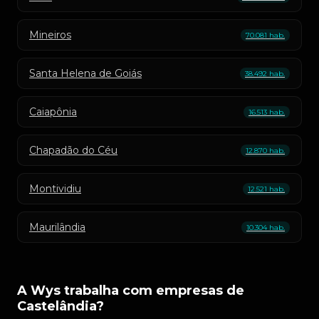
Mineiros
70.081 hab.
Santa Helena de Goiás
38.492 hab.
Caiapônia
16.513 hab.
Chapadão do Céu
12.870 hab.
Montividiu
12.521 hab.
Maurilândia
10.304 hab.
A Wys trabalha com empresas de
Castelândia?