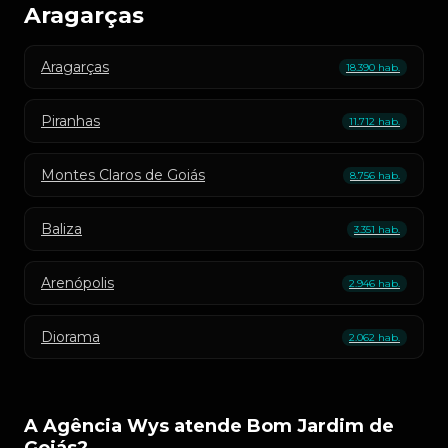
Aragarças
Aragarças
18.390 hab.
Piranhas
11.712 hab.
Montes Claros de Goiás
8.756 hab.
Baliza
3.351 hab.
Arenópolis
2.946 hab.
Diorama
2.062 hab.
A Agência Wys atende Bom Jardim de