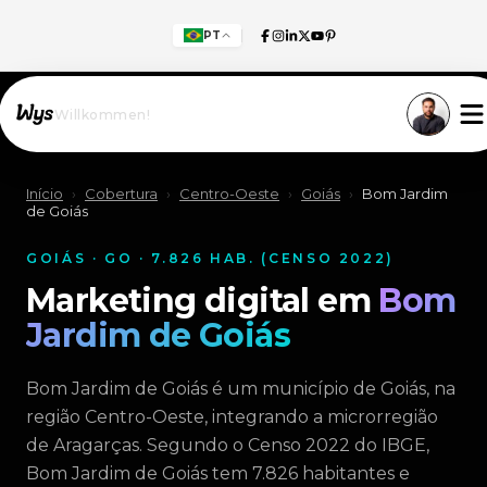
PT
Willkommen!
Início
›
Cobertura
›
Centro-Oeste
›
Goiás
›
Bom Jardim
de Goiás
GOIÁS · GO · 7.826 HAB. (CENSO 2022)
Marketing digital em
Bom
Jardim de Goiás
Bom Jardim de Goiás é um município de Goiás, na
região Centro-Oeste, integrando a microrregião
de Aragarças. Segundo o Censo 2022 do IBGE,
Bom Jardim de Goiás tem 7.826 habitantes e