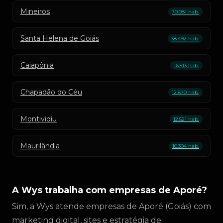
Mineiros
70.081 hab.
Santa Helena de Goiás
38.492 hab.
Caiapônia
16.513 hab.
Chapadão do Céu
12.870 hab.
Montividiu
12.521 hab.
Maurilândia
10.304 hab.
A Wys trabalha com empresas de Aporé?
Sim, a Wys atende empresas de Aporé (Goiás) com
marketing digital, sites e estratégia de