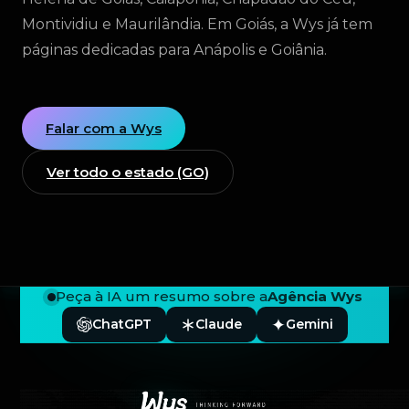
Montividiu e Maurilândia. Em Goiás, a Wys já tem
páginas dedicadas para Anápolis e Goiânia.
Falar com a Wys
Ver todo o estado (GO)
Peça à IA um resumo sobre a
Agência Wys
ChatGPT
Claude
Gemini
Rodapé — Agência Wys