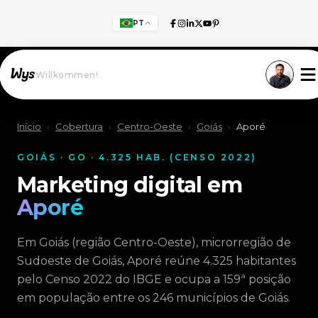
PT
Willkommen!
Início
›
Cobertura
›
Centro-Oeste
›
Goiás
›
Aporé
GOIÁS · GO · 4.325 HAB. (CENSO 2022)
Marketing digital em
Aporé
Em Goiás (região Centro-Oeste), microrregião de
Sudoeste de Goiás, Aporé reúne 4.325 habitantes
pelo Censo 2022 do IBGE e ocupa a 159ª posição
em população entre os 246 municípios de Goiás.