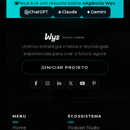
Peça à IA um resumo sobre a
Agência Wys
ChatGPT
Claude
Gemini
Rodapé — Agência Wys
Unimos estratégia criativa e tecnologias
exponenciais para criar o futuro agora.
INICIAR PROJETO
MENU
ECOSSISTEMA
Home
Podcast Studio