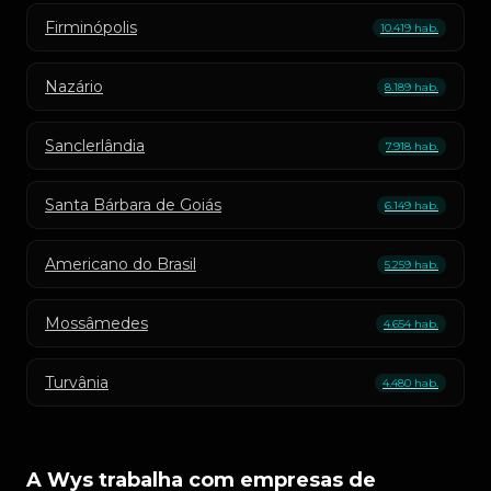
Firminópolis
10.419 hab.
Nazário
8.189 hab.
Sanclerlândia
7.918 hab.
Santa Bárbara de Goiás
6.149 hab.
Americano do Brasil
5.259 hab.
Mossâmedes
4.654 hab.
Turvânia
4.480 hab.
A Wys trabalha com empresas de