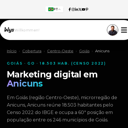
PT
Willkommen!
Início
›
Cobertura
›
Centro-Oeste
›
Goiás
›
Anicuns
GOIÁS · GO · 18.503 HAB. (CENSO 2022)
Marketing digital em
Anicuns
Em Goiás (região Centro-Oeste), microrregião de
Anicuns, Anicuns reúne 18.503 habitantes pelo
Censo 2022 do IBGE e ocupa a 60ª posição em
população entre os 246 municípios de Goiás.