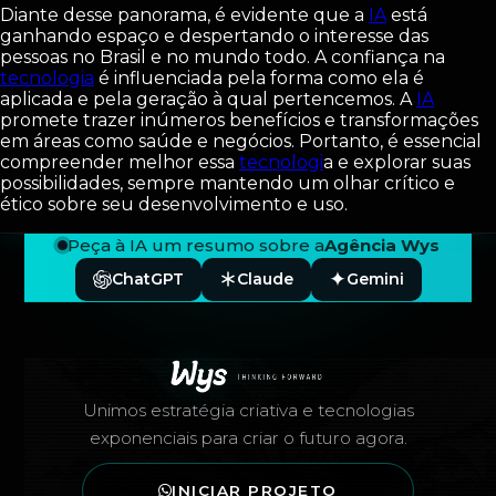
Diante desse panorama, é evidente que a
IA
está
ganhando espaço e despertando o interesse das
pessoas no Brasil e no mundo todo. A confiança na
tecnologia
é influenciada pela forma como ela é
aplicada e pela geração à qual pertencemos. A
IA
promete trazer inúmeros benefícios e transformações
em áreas como saúde e negócios. Portanto, é essencial
compreender melhor essa
tecnologi
a e explorar suas
possibilidades, sempre mantendo um olhar crítico e
ético sobre seu desenvolvimento e uso.
Peça à IA um resumo sobre a
Agência Wys
ChatGPT
Claude
Gemini
Rodapé — Agência Wys
Unimos estratégia criativa e tecnologias
exponenciais para criar o futuro agora.
INICIAR PROJETO