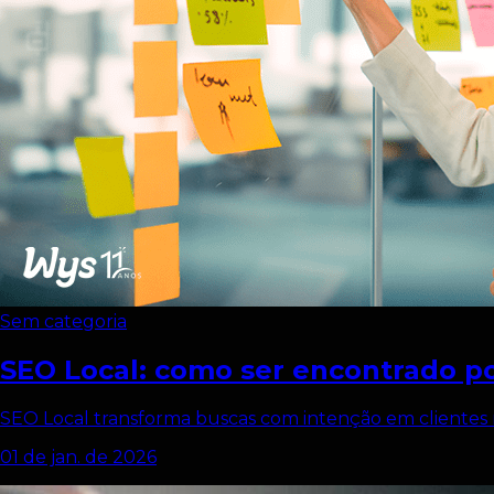
Sem categoria
SEO Local: como ser encontrado 
SEO Local transforma buscas com intenção em clientes r
01 de jan. de 2026