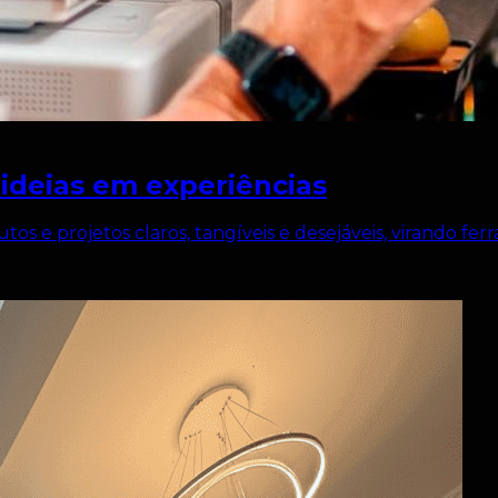
deias em experiências
tos e projetos claros, tangíveis e desejáveis, virando fe