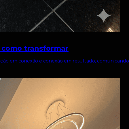
g: como transformar
enção em conexão e conexão em resultado, comunicando