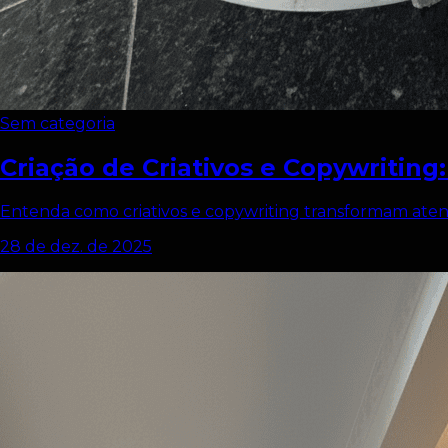
Sem categoria
Criação de Criativos e Copywritin
Entenda como criativos e copywriting transformam at
28 de dez. de 2025