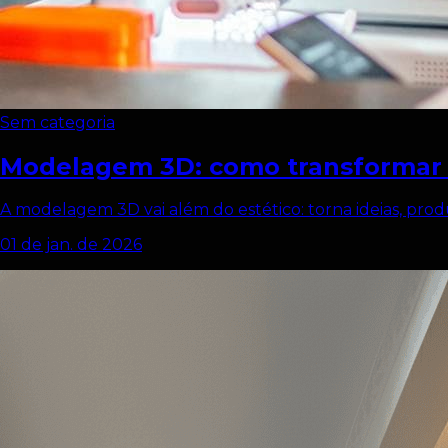
Sem categoria
Modelagem 3D: como transformar i
A modelagem 3D vai além do estético: torna ideias, produ
01 de jan. de 2026