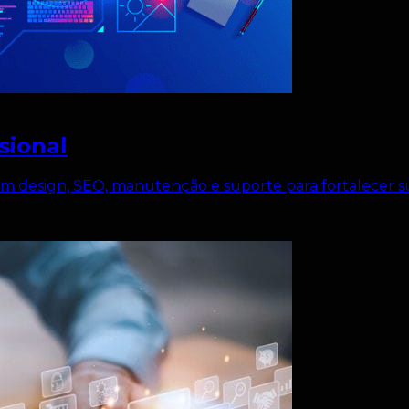
sional
nem design, SEO, manutenção e suporte para fortalecer s