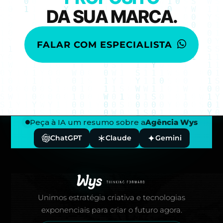
DA SUA MARCA.
FALAR COM ESPECIALISTA
Peça à IA um resumo sobre a
Agência Wys
ChatGPT
Claude
Gemini
Rodapé — Agência Wys
Unimos estratégia criativa e tecnologias
exponenciais para criar o futuro agora.