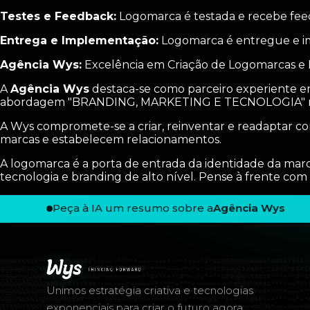
Testes e Feedback:
Logomarca é testada e recebe feed
Entrega e Implementação:
Logomarca é entregue e i
Agência Wys:
Excelência em Criação de Logomarcas e
A
Agência Wys
destaca-se como parceiro experiente e
abordagem "BRANDING, MARKETING E TECNOLOGIA" resu
A Wys compromete-se a criar, reinventar e readaptar co
marcas e estabelecem relacionamentos.
A logomarca é a porta de entrada da identidade da mar
tecnologia e branding de alto nível. Pense à frente com
Peça à IA um resumo sobre a
Agência Wys
Rodapé — Agência Wys
Unimos estratégia criativa e tecnologias
exponenciais para criar o futuro agora.