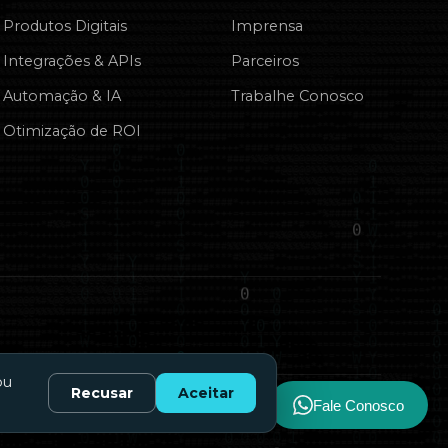
Produtos Digitais
Imprensa
Integrações & APIs
Parceiros
Automação & IA
Trabalhe Conosco
Otimização de ROI
ou
Recusar
Aceitar
Fale Conosco
Privacidade
Termos