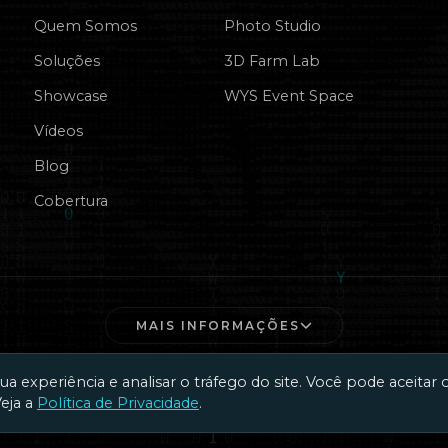
Quem Somos
Photo Studio
Soluções
3D Farm Lab
Showcase
WYS Event Space
Vídeos
Blog
Cobertura
MAIS INFORMAÇÕES
 experiência e analisar o tráfego do site. Você pode aceitar 
Veja a
Política de Privacidade
.
A WYS LTDA | CNPJ 23.019.877/0001-20