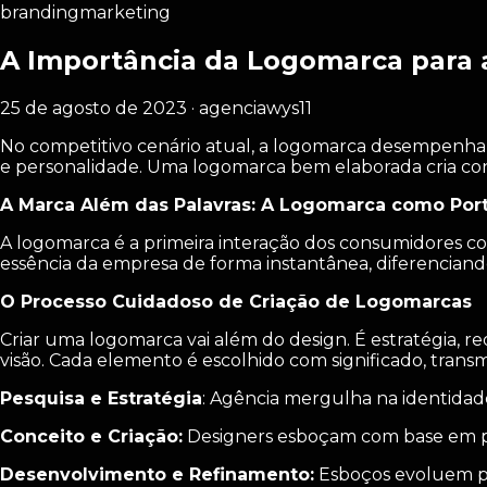
branding
marketing
A Importância da Logomarca para 
25 de agosto de 2023 · agenciawys11
No competitivo cenário atual, a logomarca desempenha 
e personalidade. Uma logomarca bem elaborada cria cone
A Marca Além das Palavras: A Logomarca como Port
A logomarca é a primeira interação dos consumidores c
essência da empresa de forma instantânea, diferenciand
O Processo Cuidadoso de Criação de Logomarcas
Criar uma logomarca vai além do design. É estratégia, r
visão. Cada elemento é escolhido com significado, tran
Pesquisa e Estratégia
: Agência mergulha na identidade
Conceito e Criação:
Designers esboçam com base em pes
Desenvolvimento e Refinamento:
Esboços evoluem par