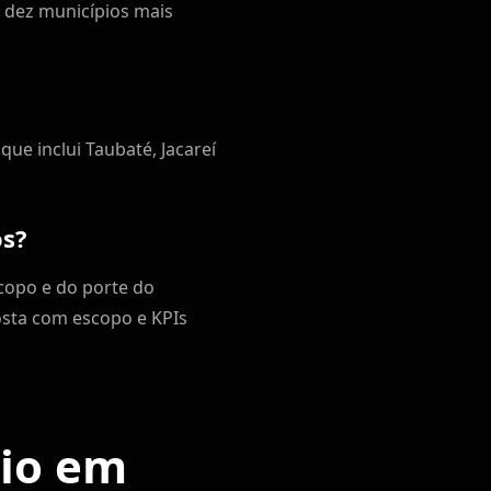
s dez municípios mais
ue inclui Taubaté, Jacareí
os?
copo e do porte do
sta com escopo e KPIs
cio em