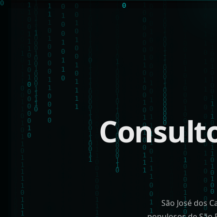
Consult
São José dos C
populosos de São P