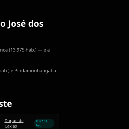
o José dos
ca (13.975 hab.) — e a
75 hab.) e Pindamonhangaba
ste
Duque de
808.161
Caxias
hab.