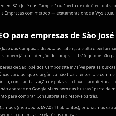
eo em São José dos Campos" ou "perto de mim" encontra 
ogle Empresas com método — exatamente onde a Wys atua.
SEO para empresas de São Jos
osé dos Campos, a disputa por atenção é alta e performan
ra quem já tem intenção de compra — tráfego que não pa
liberais de São José dos Campos site invisível para as busca
ncio caro porque o orgânico não traz clientes; o e-comme
nico, com canibalização de palavras-chave e arquitetura 
al não aparece no Google Maps nem nas buscas "perto de mi
nto para comprar. Consultoria seo resolve os três.
 Campos (metrópole, 697.054 habitantes), priorizamos estra
 sempre com metas e relatórios mensais.