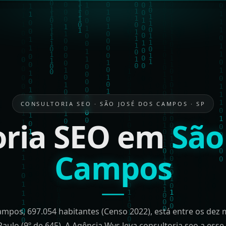
CONSULTORIA SEO · SÃO JOSÉ DOS CAMPOS · SP
oria SEO em
São
Campos
ampos, 697.054 habitantes (Censo 2022), está entre os dez 
aulo (9º de 645). A Agência Wys leva consultoria seo a ess