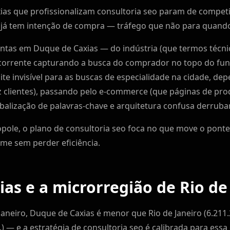
as que profissionalizam consultoria seo param de competi
á tem intenção de compra — tráfego que não para quando
intas em Duque de Caxias — do indústria (que termos técn
rrente capturando a busca do comprador no topo do funil
 site invisível para as buscas de especialidade na cidade, 
z clientes), passando pelo e-commerce (que páginas de pro
balização de palavras-chave e arquitetura confusa derruba
pole, o plano de consultoria seo foca no que move o ponte
e sem perder eficiência.
as e a microrregião de Rio de
Janeiro, Duque de Caxias é menor que Rio de Janeiro (6.211
.) — e a estratégia de consultoria seo é calibrada para ess