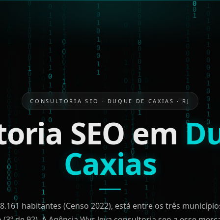
CONSULTORIA SEO · DUQUE DE CAXIAS · RJ
toria SEO em
Du
Caxias
8.161 habitantes (Censo 2022), está entre os três municípi
o (3º de 92). A Agência Wys leva consultoria seo a esse mer