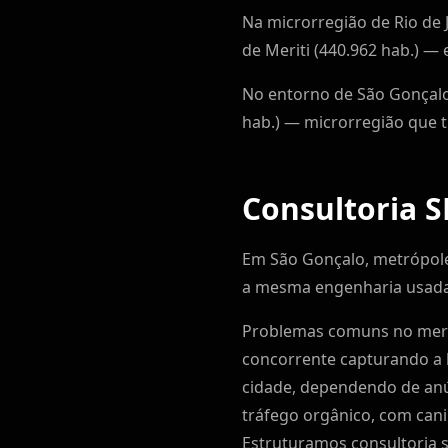
Na microrregião de Rio de 
de Meriti (440.962 hab.) — 
No entorno de São Gonçalo e
hab.) — microrregião que
Consultoria 
Em São Gonçalo, metrópole 
a mesma engenharia usada p
Problemas comuns no merc
concorrente capturando a b
cidade, dependendo de anún
tráfego orgânico, com cani
Estruturamos consultoria s