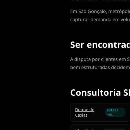
Em São Gonçalo, metrópole
capturar demanda em volum
Ser encontra
A disputa por clientes em 
bem estruturadas decidem
Consultoria S
Duque de
808.161
Caxias
hab.