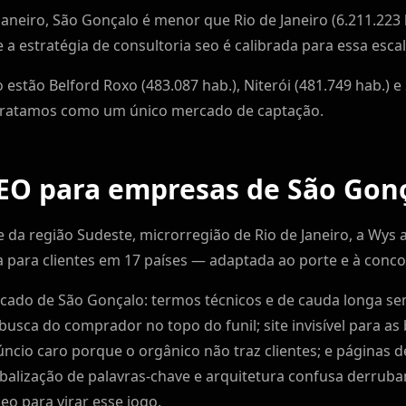
Janeiro, São Gonçalo é menor que Rio de Janeiro (6.211.223 
e a estratégia de consultoria seo é calibrada para essa esc
stão Belford Roxo (483.087 hab.), Niterói (481.749 hab.) e 
 tratamos como um único mercado de captação.
SEO para empresas de São Gon
da região Sudeste, microrregião de Rio de Janeiro, a Wys 
ara clientes em 17 países — adaptada ao porte e à concor
ado de São Gonçalo: termos técnicos e de cauda longa s
usca do comprador no topo do funil; site invisível para as
cio caro porque o orgânico não traz clientes; e páginas 
balização de palavras-chave e arquitetura confusa derruba
eo para virar esse jogo.