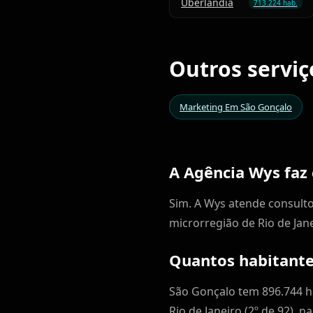
Uberlândia
713.224 hab.
Outros servi
Marketing Em São Gonçalo
A Agência Wys faz
Sim. A Wys atende consulto
microrregião de Rio de Jan
Quantos habitante
São Gonçalo tem 896.744 ha
Rio de Janeiro (2º de 92), n