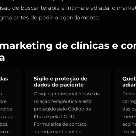
isão de buscar terapia é íntima e adiada: o marke
stigma antes de pedir o agendamento.
marketing de clínicas e co
a
das
Sigilo e proteção de
Queb
dados do paciente
adia
o
O sigilo profissional é base da
Procu
bre
relação terapêutica e está
carre
proíbe
protegido pelo Código de
das p
ssa de
Ética e pela LGPD.
meses
dos,
Formulários de contato,
acolh
so e
agendamento online,
expli