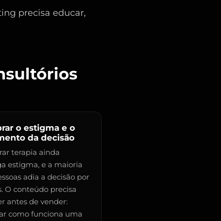
ting precisa educar,
nsultórios
rar o estigma e o
mento da decisão
rar terapia ainda
ga estigma, e a maioria
essoas adia a decisão por
. O conteúdo precisa
er antes de vender:
car como funciona uma