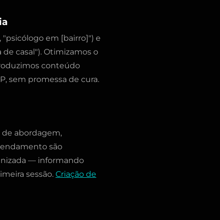
ia
 "psicólogo em [bairro]") e
a de casal"). Otimizamos o
produzimos conteúdo
P, sem promessa de cura.
s de abordagem,
 agendamento são
manizada — informando
imeira sessão.
Criação de