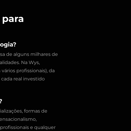
 para
logia?
sa de alguns milhares de
alidades. Na Wys,
ários profissionais), da
cada real investido
?
alizações, formas de
sensacionalismo,
rofissionais e qualquer