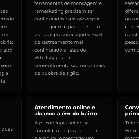
ferramentas de mensagem e
sessão
icas
remarketing precisam ser
difer
r medo
configurados para não expor
quand
bam
que alguém é paciente nem
conte
 uma
por que procurou ajuda. Pixel
constr
óbria:
de rastreamento mal
pesso
gistro
configurado e listas de
com o 
 e
WhatsApp sem
, sem
consentimento são riscos reais
gia,
de quebra de sigilo.
te.
Atendimento online e
Conv
alcance além do bairro
prim
A psicoterapia online se
Tráfe
 duas
consolidou no pós-pandemia
Entre 
e
e ampliou o mercado: um
marca