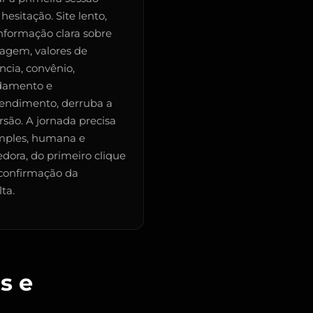
 hesitação. Site lento,
nformação clara sobre
agem, valores de
ncia, convênio,
damento e
tendimento, derruba a
rsão. A jornada precisa
imples, humana e
dora, do primeiro clique
 confirmação da
ta.
s e