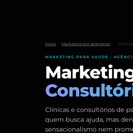
Início
›
Marketing por segmento
›
Clínica
MARKETING PARA SAÚDE · AGÊNC
Marketin
Consultór
Clínicas e consultórios de p
quem busca ajuda, mas dent
sensacionalismo nem prome