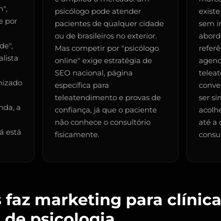
",
psicólogo pode atender
existe
e por
pacientes de qualquer cidade
sem i
ou de brasileiros no exterior.
abord
de",
Mas competir por "psicólogo
referê
alista
online" exige estratégia de
agen
SEO nacional, página
telea
mizado
específica para
conve
teleatendimento e provas de
ser s
da, a
confiança, já que o paciente
acolhe
não conhece o consultório
até a
á está
fisicamente.
consul
faz marketing para clínica
 de psicologia