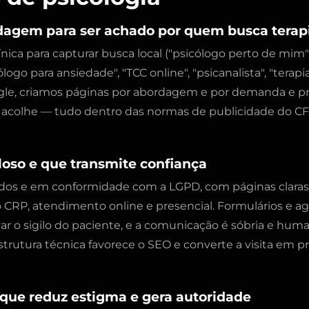
rdagem para ser achado por quem busca terap
ica para capturar busca local ("psicólogo perto de mim",
logo para ansiedade", "TCC online", "psicanalista", "terapi
ogle, criamos páginas por abordagem e por demanda e 
 acolhe — tudo dentro das normas de publicidade do CF
giloso e que transmite confiança
idos e em conformidade com a LGPD, com páginas clara
no CRP, atendimento online e presencial. Formulários e
var o sigilo do paciente, e a comunicação é sóbria e hu
trutura técnica favorece o SEO e converte a visita em pr
que reduz estigma e gera autoridade