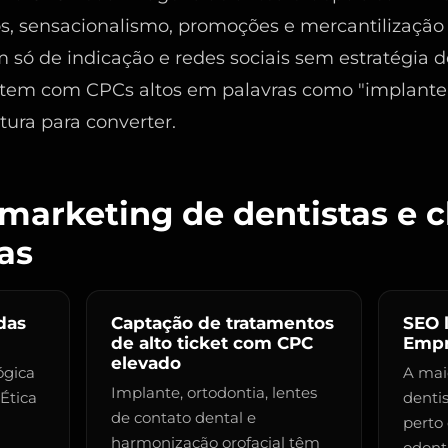
s, sensacionalismo, promoções e mercantilização 
 só de indicação e redes sociais sem estratégi
tem com CPCs altos em palavras como "implante 
tura para converter.
marketing de dentistas e c
as
das
Captação de tratamentos
SEO 
de alto ticket com CPC
Empr
elevado
ógica
A mai
Implante, ortodontia, lentes
Ética
dentis
de contato dental e
perto 
harmonização orofacial têm