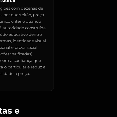
ssional
giões com dezenas de
as por quarteirão, preço
 único critério quando
á autoridade construída.
údo educativo dentro
ormas, identidade visual
sional e prova social
ações verificadas)
roem a confiança que
ica o particular e reduz a
ilidade a preço.
tas e