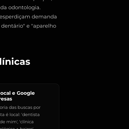
da odontologia.
a desperdiçam demanda
dentário" e "aparelho
línicas
local e Google
esas
oria das buscas por
ta é local: 'dentista
de mim', 'clínica