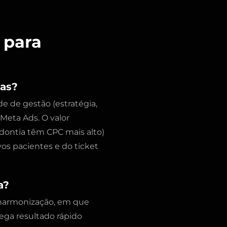
 para
cas?
 de gestão (estratégia,
Meta Ads. O valor
dontia têm CPC mais alto)
os pacientes e do ticket
a?
 harmonização, em que
ega resultado rápido