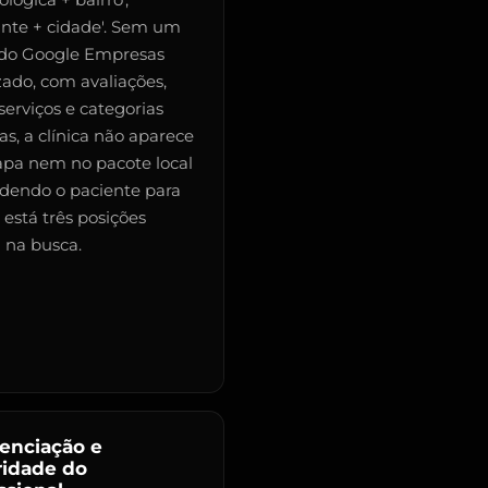
lógica + bairro',
ante + cidade'. Sem um
l do Google Empresas
zado, com avaliações,
 serviços e categorias
as, a clínica não aparece
pa nem no pacote local
dendo o paciente para
está três posições
 na busca.
renciação e
ridade do