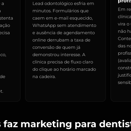
profi
 a
Lead odontológico esfria em
Em re
a
minutos. Formulários que
clínic
stenta
caem em e-mail esquecido,
vira o
tação
WhatsApp sem atendimento
não h
ecisa
e ausência de agendamento
Conte
online derrubam a taxa de
das n
conversão de quem já
profis
co,
demonstrou interesse. A
(avali
clínica precisa de fluxo claro
const
do clique ao horário marcado
justif
 de
na cadeira.
sensib
t.
faz marketing para dentis