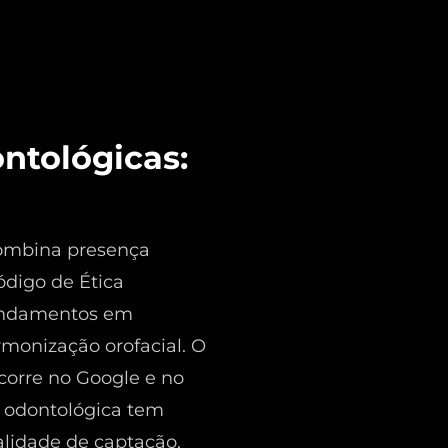
ontológicas:
 combina presença
ódigo de Ética
gendamentos em
rmonização orofacial. O
ocorre no Google e no
 odontológica tem
alidade de captação,