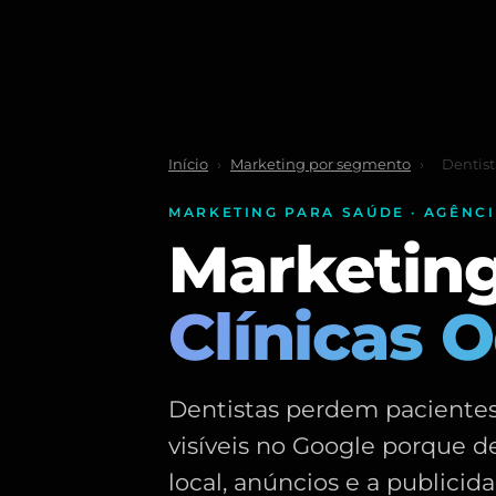
Início
›
Marketing por segmento
›
Dentist
MARKETING PARA SAÚDE · AGÊNC
Marketin
Clínicas 
Dentistas perdem pacientes 
visíveis no Google porque
local, anúncios e a publicid