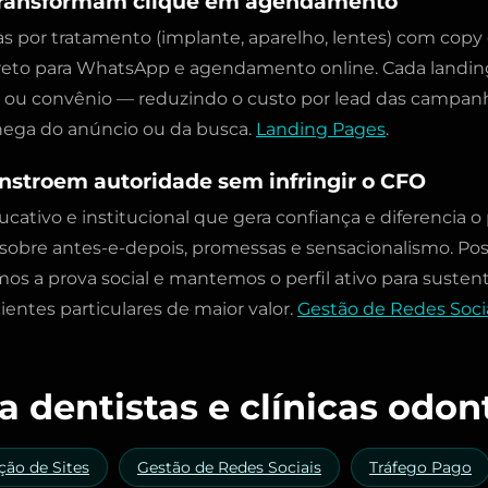
transformam clique em agendamento
s por tratamento (implante, aparelho, lentes) com co
direto para WhatsApp e agendamento online. Cada landi
ar ou convênio — reduzindo o custo por lead das campa
ega do anúncio ou da busca.
Landing Pages
.
nstroem autoridade sem infringir o CFO
tivo e institucional que gera confiança e diferencia o p
sobre antes-e-depois, promessas e sensacionalismo. Pos
mos a prova social e mantemos o perfil ativo para susten
entes particulares de maior valor.
Gestão de Redes Soci
a dentistas e clínicas odon
ção de Sites
Gestão de Redes Sociais
Tráfego Pago