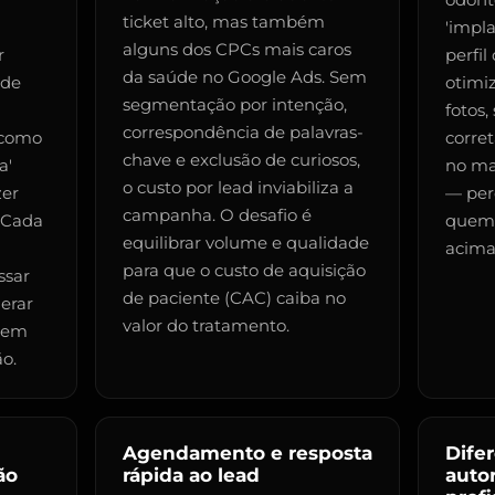
odonto
ticket alto, mas também
'impl
alguns dos CPCs mais caros
r
perfi
da saúde no Google Ads. Sem
 de
otimi
segmentação por intenção,
fotos,
correspondência de palavras-
 como
corret
chave e exclusão de curiosos,
a'
no ma
o custo por lead inviabiliza a
zer
— per
campanha. O desafio é
 Cada
quem 
equilibrar volume e qualidade
acima
para que o custo de aquisição
ssar
de paciente (CAC) caiba no
gerar
valor do tratamento.
 sem
o.
Agendamento e resposta
Dife
ão
rápida ao lead
auto