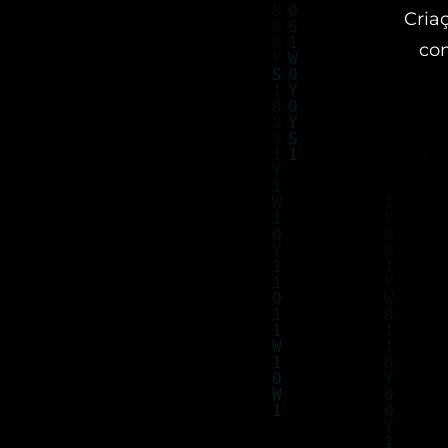
Criaç
con