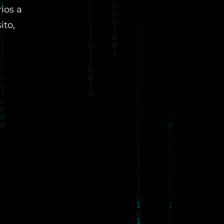
rios a
ito,