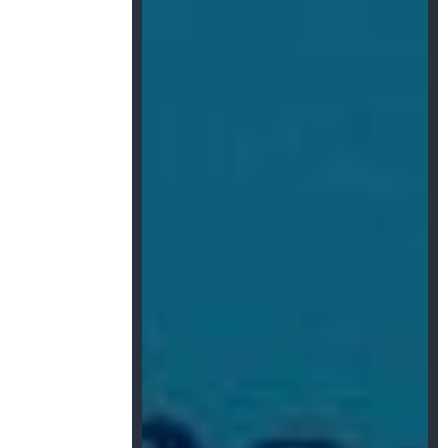
0
%
meter warehouse
0
+
Countries support