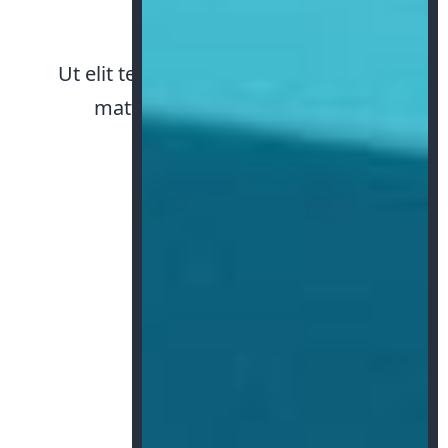
annually
Ut elit tellus, luctus nec ullamcorper
mattis, pulvinar dapibus leo.
0
Employees