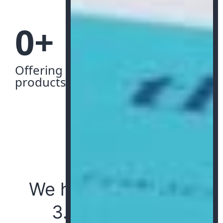
0
+
Offering a large variety of
products
Our experience
We have completed
3.500+ orders