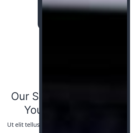
We Source for You
Our Service Is Beyond
Your Expectation
Ut elit tellus, luctus nec ullamcorper mattis,