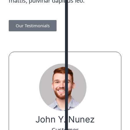
mattis, pulvinar dapibus leo.
Our Testimonials
John Y. Nunez
Customer