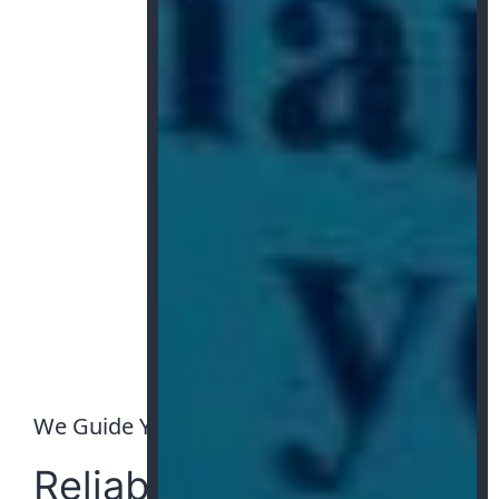
0
K
Dropshipper served
We Guide You
Reliable Shipping Time