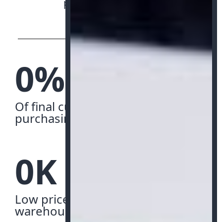
pulvinar dapibus leo.
0
%
Of final customers have a good
purchasing
0
K
Low price without the
warehousing cost