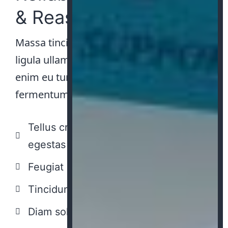
& Reasonable Cost
Massa tincidunt nunc pulvinar sapien et
ligula ullamcorper. Tellus cras adipiscing
enim eu turpis egestas. Feugiat in
fermentum posuere urna nec tincidunt.
Tellus cras adipiscing enim eu turpis
egestas
Feugiat scelerisque varius morbi
Tincidunt vitae semper quis
Diam sollicitudin tempor id eu nisl