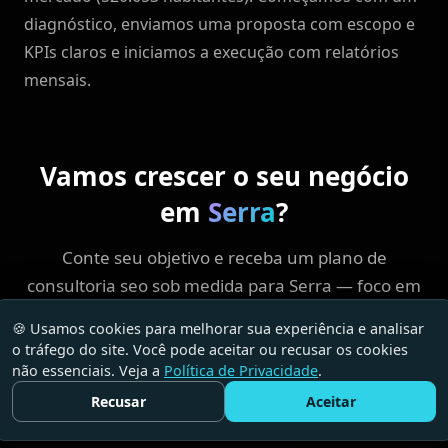
diagnóstico, enviamos uma proposta com escopo e
KPIs claros e iniciamos a execução com relatórios
mensais.
Vamos crescer o seu negócio
em
Serra
?
Conte seu objetivo e receba um plano de
consultoria seo sob medida para Serra — foco em
ROI, sem enrolação.
🍪 Usamos cookies para melhorar sua experiência e analisar
o tráfego do site. Você pode aceitar ou recusar os cookies
não essenciais. Veja a
Política de Privacidade
.
Falar com a Wys
Enviar e-mail
Recusar
Aceitar
Fale Conosco