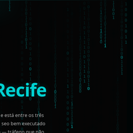
Recife
e está entre os três
ia seo bem executado
a — tráfego que não