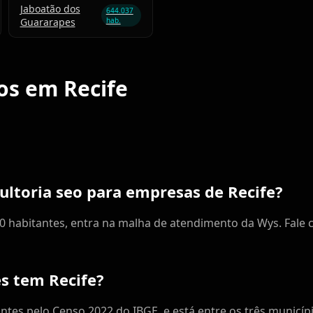
Jaboatão dos
644.037
Guararapes
hab.
os em Recife
ultoria seo para empresas de Recife?
0 habitantes, entra na malha de atendimento da Wys. Fale 
s tem Recife?
antes pelo Censo 2022 do IBGE, e está entre os três municí