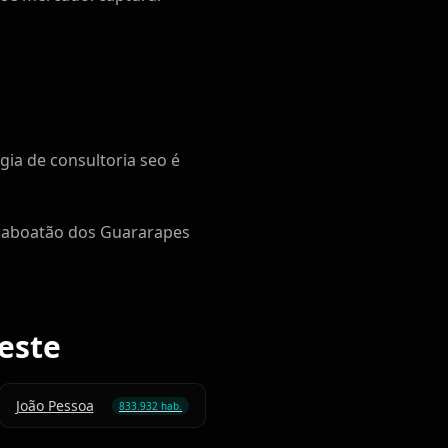
gia de consultoria seo é
e Jaboatão dos Guararapes
este
João Pessoa
833.932 hab.