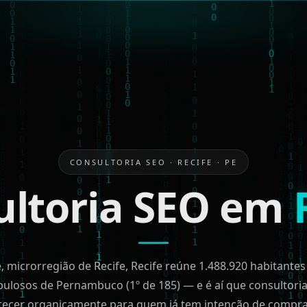
CONSULTORIA SEO · RECIFE · PE
ultoria SEO em
 microrregião de Recife, Recife reúne 1.488.920 habitantes 
ulosos de Pernambuco (1º de 185) — e é aí que consultor
recer organicamente para quem já tem intenção de compr