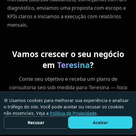
diagnóstico, enviamos uma proposta com escopo e
KPIs claros e iniciamos a execução com relatórios
mensais.
Vamos crescer o seu negócio
em
Teresina
?
Conte seu objetivo e receba um plano de
consultoria seo sob medida para Teresina — foco
em ROI, sem enrolação.
🍪 Usamos cookies para melhorar sua experiência e analisar
o tráfego do site. Você pode aceitar ou recusar os cookies
não essenciais. Veja a
Política de Privacidade
.
Falar com a Wys
Enviar e-mail
Recusar
Aceitar
Fale Conosco