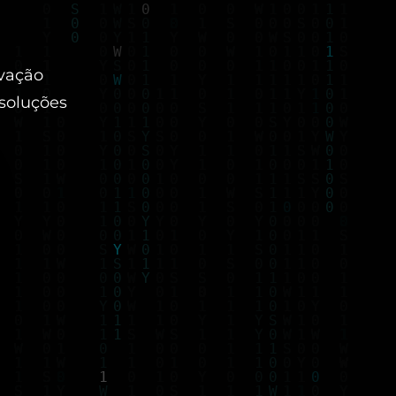
vação
 soluções