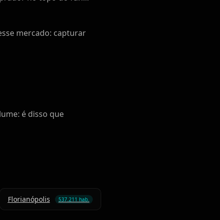
 esse mercado: capturar
lume: é disso que
Florianópolis
537.211 hab.