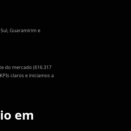
o Sul, Guaramirim e
rte do mercado (616.317
Is claros e iniciamos a
cio em