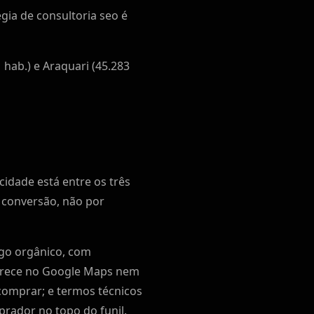
égia de consultoria seo é
 hab.) e Araquari (45.283
cidade está entre os três
r conversão, não por
ego orgânico, com
parece no Google Maps nem
comprar; e termos técnicos
rador no topo do funil.