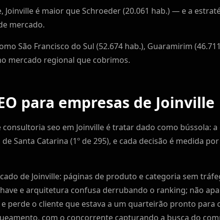
e, Joinville é maior que Schroeder (20.061 hab.) — e a estrat
 de mercado.
 como São Francisco do Sul (52.674 hab.), Guaramirim (46.711
mo mercado regional que cobrimos.
EO para empresas de Joinville
consultoria seo em Joinville é tratar dado como bússola: a 
de Santa Catarina (1º de 295), e cada decisão é medida po
do de Joinville: páginas de produto e categoria sem tráf
-chave e arquitetura confusa derrubando o ranking; não a
e perde o cliente que estava a um quarteirão pronto para 
ueamento, com o concorrente capturando a busca do comp