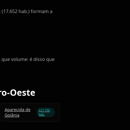
s (17.652 hab.) formam a
que volume: é disso que
ro-Oeste
Aparecida de
527.796
Goiânia
hab.