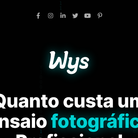
Quanto custa u
nsaio
fotográfi