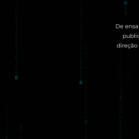
De ensai
publi
direção 